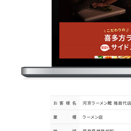
お客様名
河京ラーメン館 猪苗代店
業種
ラーメン店
地域
福島県猪苗代町