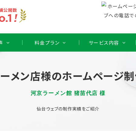
声
料金プラン
サービス内容
ラーメン店様のホームページ制
河京ラーメン館 猪苗代店 様
仙台ウェブの制作実績をご紹介