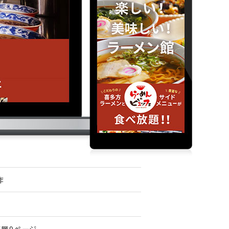
作
下層9ページ