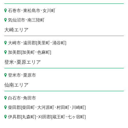
石巻市
･
東松島市
･
女川町
気仙沼市
･
南三陸町
大崎エリア
大崎市
･遠田郡[
美里町
･
涌谷町
]
加美郡[
加美町
･
色麻町
]
登米･栗原エリア
登米市
･
栗原市
仙南エリア
白石市
･
角田市
柴田郡[
柴田町
･
大河原町
･
村田町
･
川崎町
]
伊具郡[
丸森町
]･刈田郡[
蔵王町
･
七ヶ宿町
]