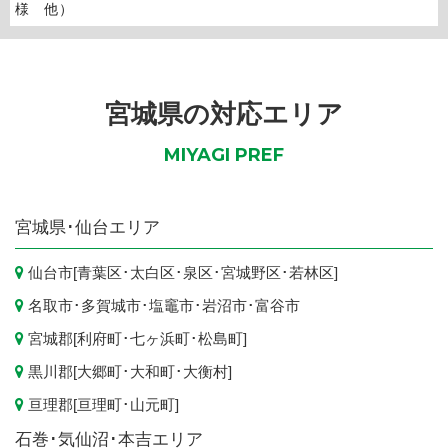
様 他）
宮城県の対応エリア
MIYAGI PREF
宮城県
･仙台エリア
仙台市
[
青葉区
･
太白区
･
泉区
･
宮城野区
･
若林区
]
名取市
･
多賀城市
･
塩竈市
･
岩沼市
･
富谷市
宮城郡[
利府町
･
七ヶ浜町
･
松島町
]
黒川郡[
大郷町
･
大和町
･
大衡村
]
亘理郡[
亘理町
･
山元町
]
石巻･気仙沼･本吉エリア