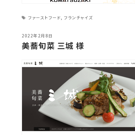
Tags
ファーストフード
,
フランチャイズ
2022年2月8日
美蕎旬菜 三城 様