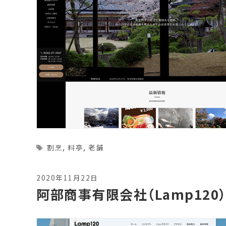
Tags
割烹
,
料亭
,
老舗
2020年11月22日
阿部商事有限会社（Lamp120）