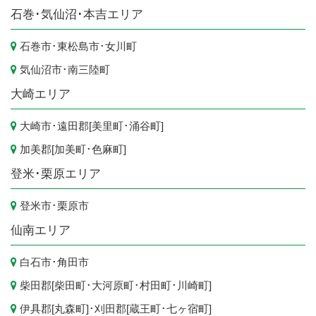
石巻･気仙沼･本吉エリア
石巻市
･
東松島市
･
女川町
気仙沼市
･
南三陸町
大崎エリア
大崎市
･遠田郡[
美里町
･
涌谷町
]
加美郡[
加美町
･
色麻町
]
登米･栗原エリア
登米市
･
栗原市
仙南エリア
白石市
･
角田市
柴田郡[
柴田町
･
大河原町
･
村田町
･
川崎町
]
伊具郡[
丸森町
]･刈田郡[
蔵王町
･
七ヶ宿町
]