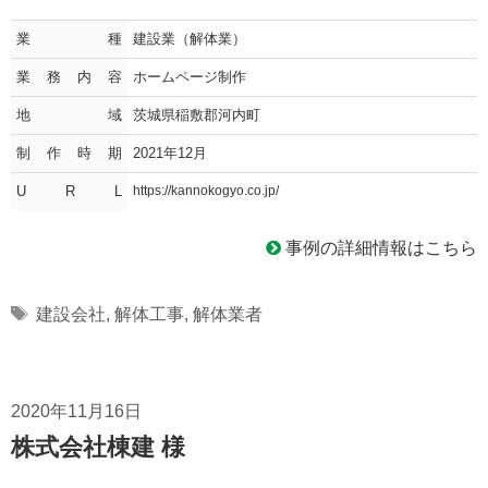
業種
建設業（解体業）
業務内容
ホームページ制作
地域
茨城県稲敷郡河内町
制作時期
2021年12月
U R L
https://kannokogyo.co.jp/
事例の詳細情報はこちら
Tags
建設会社
,
解体工事
,
解体業者
2020年11月16日
株式会社棟建 様