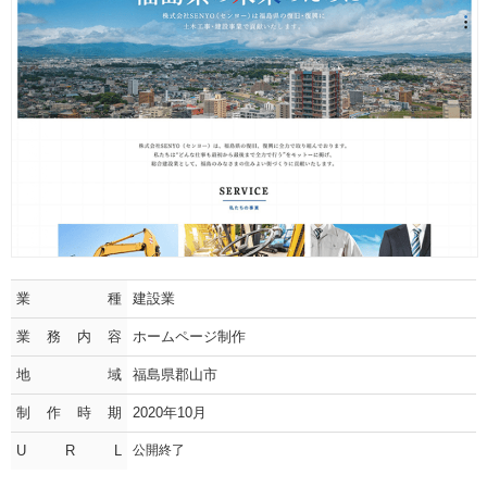
業種
建設業
業務内容
ホームページ制作
地域
福島県郡山市
制作時期
2020年10月
U R L
公開終了