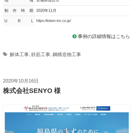
地域
宮城県仙台市
制作時期
2020年11月
U R L
https://token-inc.co.jp/
事例の詳細情報はこちら
Tags
解体工事
,
鉄筋工事
,
鋼構造物工事
2020年10月16日
株式会社SENYO 様