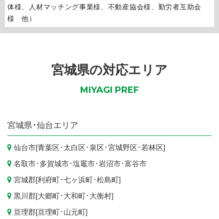
体様、人材マッチング事業様、不動産協会様、勤労者互助会
様 他）
宮城県の対応エリア
MIYAGI PREF
宮城県
･仙台エリア
仙台市
[
青葉区
･
太白区
･
泉区
･
宮城野区
･
若林区
]
名取市
･
多賀城市
･
塩竈市
･
岩沼市
･
富谷市
宮城郡[
利府町
･
七ヶ浜町
･
松島町
]
黒川郡[
大郷町
･
大和町
･
大衡村
]
亘理郡[
亘理町
･
山元町
]