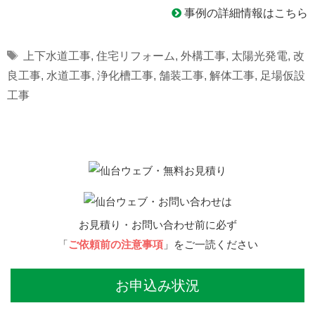
事例の詳細情報はこちら
Tags
上下水道工事
,
住宅リフォーム
,
外構工事
,
太陽光発電
,
改
良工事
,
水道工事
,
浄化槽工事
,
舗装工事
,
解体工事
,
足場仮設
工事
お見積り・お問い合わせ前に必ず
「
ご依頼前の注意事項
」をご一読ください
お申込み状況