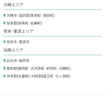
大崎エリア
大崎市
･遠田郡[
美里町
･
涌谷町
]
加美郡[
加美町
･
色麻町
]
登米･栗原エリア
登米市
･
栗原市
仙南エリア
白石市
･
角田市
柴田郡[
柴田町
･
大河原町
･
村田町
･
川崎町
]
伊具郡[
丸森町
]･刈田郡[
蔵王町
･
七ヶ宿町
]