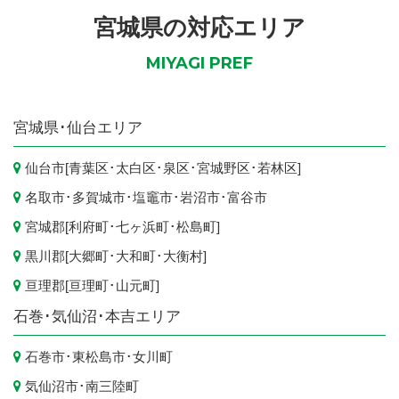
宮城県の対応エリア
MIYAGI PREF
宮城県
･仙台エリア
仙台市
[
青葉区
･
太白区
･
泉区
･
宮城野区
･
若林区
]
名取市
･
多賀城市
･
塩竈市
･
岩沼市
･
富谷市
宮城郡[
利府町
･
七ヶ浜町
･
松島町
]
黒川郡[
大郷町
･
大和町
･
大衡村
]
亘理郡[
亘理町
･
山元町
]
石巻･気仙沼･本吉エリア
石巻市
･
東松島市
･
女川町
気仙沼市
･
南三陸町