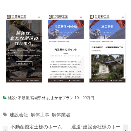
建設･不動産
,
宮城県外
,
おまかせプラン
,
10～20万円
Tags
建設会社
,
解体工事
,
解体業者
不動産鑑定士様のホーム
運送･建設会社様のホー