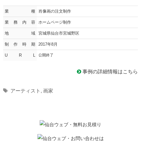
業種
肖像画の注文制作
業務内容
ホームページ制作
地域
宮城県仙台市宮城野区
制作時期
2017年8月
U R L
公開終了
事例の詳細情報はこちら
Tags
アーティスト
,
画家