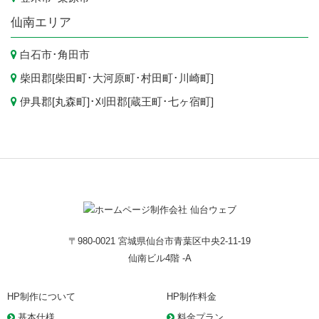
仙南エリア
白石市
･
角田市
柴田郡[
柴田町
･
大河原町
･
村田町
･
川崎町
]
伊具郡[
丸森町
]･刈田郡[
蔵王町
･
七ヶ宿町
]
〒980-0021 宮城県仙台市青葉区中央2-11-19
仙南ビル4階 -A
HP制作について
HP制作料金
基本仕様
料金プラン