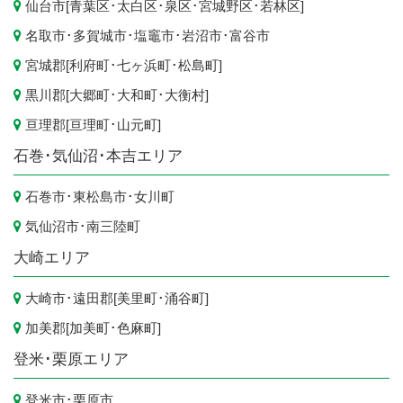
仙台市
[
青葉区
･
太白区
･
泉区
･
宮城野区
･
若林区
]
名取市
･
多賀城市
･
塩竈市
･
岩沼市
･
富谷市
宮城郡[
利府町
･
七ヶ浜町
･
松島町
]
黒川郡[
大郷町
･
大和町
･
大衡村
]
亘理郡[
亘理町
･
山元町
]
石巻･気仙沼･本吉エリア
石巻市
･
東松島市
･
女川町
気仙沼市
･
南三陸町
大崎エリア
大崎市
･遠田郡[
美里町
･
涌谷町
]
加美郡[
加美町
･
色麻町
]
登米･栗原エリア
登米市
･
栗原市