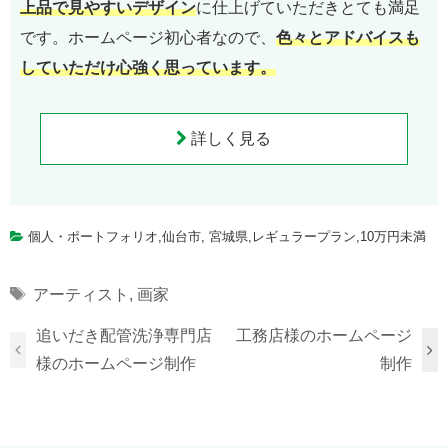
上品で見やすいデザイン
に仕上げていただきとても満足
です。ホームページ初心者なので、
色々とアドバイスも
していただけ心強く思っています。
詳しく見る
個人・ポートフォリオ
,
仙台市
,
宮城県
,
レギュラープラン
,
10万円未満
Tags
アーティスト
,
画家
追いだき配管洗浄専門店
工務店様のホームページ
様のホームページ制作
制作