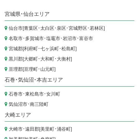
宮城県
･仙台エリア
仙台市
[
青葉区
･
太白区
･
泉区
･
宮城野区
･
若林区
]
名取市
･
多賀城市
･
塩竈市
･
岩沼市
･
富谷市
宮城郡[
利府町
･
七ヶ浜町
･
松島町
]
黒川郡[
大郷町
･
大和町
･
大衡村
]
亘理郡[
亘理町
･
山元町
]
石巻･気仙沼･本吉エリア
石巻市
･
東松島市
･
女川町
気仙沼市
･
南三陸町
大崎エリア
大崎市
･遠田郡[
美里町
･
涌谷町
]