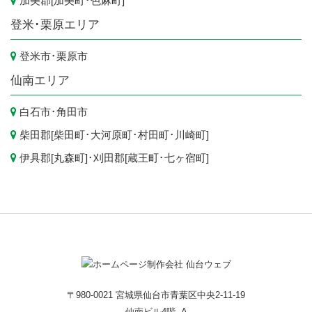
加美郡[
加美町
･
色麻町
]
登米･栗原エリア
登米市
･
栗原市
仙南エリア
白石市
･
角田市
柴田郡[
柴田町
･
大河原町
･
村田町
･
川崎町
]
伊具郡[
丸森町
]･刈田郡[
蔵王町
･
七ヶ宿町
]
〒980-0021 宮城県仙台市青葉区中央2-11-19
仙南ビル4階 -A