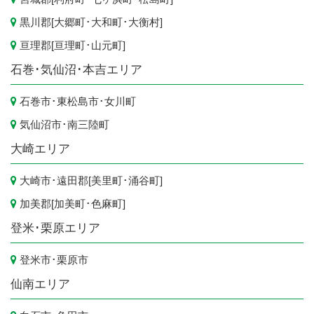
黒川郡[
大郷町
･
大和町
･
大衡村
]
亘理郡[
亘理町
･
山元町
]
石巻･気仙沼･本吉エリア
石巻市
･
東松島市
･
女川町
気仙沼市
･
南三陸町
大崎エリア
大崎市
･遠田郡[
美里町
･
涌谷町
]
加美郡[
加美町
･
色麻町
]
登米･栗原エリア
登米市
･
栗原市
仙南エリア