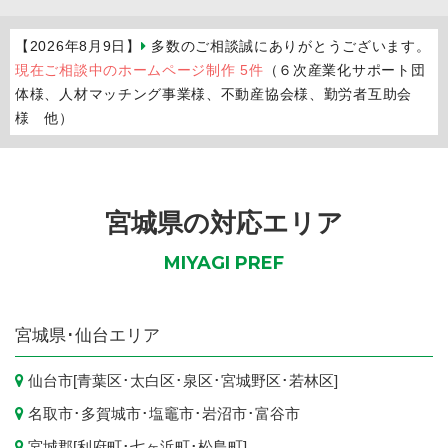
【2026年8月9日】
多数のご相談誠にありがとうございます。
現在ご相談中のホームページ制作 5件
（６次産業化サポート団
体様、人材マッチング事業様、不動産協会様、勤労者互助会
様 他）
宮城県の対応エリア
MIYAGI PREF
宮城県
･仙台エリア
仙台市
[
青葉区
･
太白区
･
泉区
･
宮城野区
･
若林区
]
名取市
･
多賀城市
･
塩竈市
･
岩沼市
･
富谷市
宮城郡[
利府町
･
七ヶ浜町
･
松島町
]