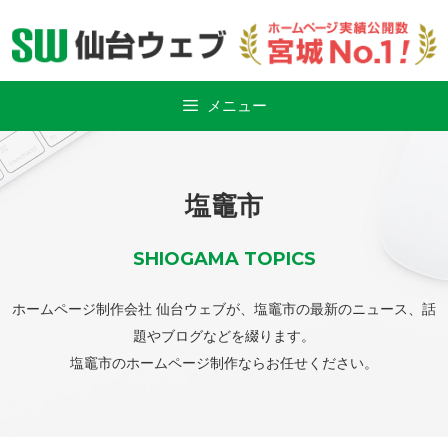
Skip
to
content
メニュー
塩竈市
SHIOGAMA TOPICS
ホームページ制作会社 仙台ウェブが、塩竈市の最新のニュース、話
題やブログなどを綴ります。
塩竈市のホームページ制作
ならお任せください。