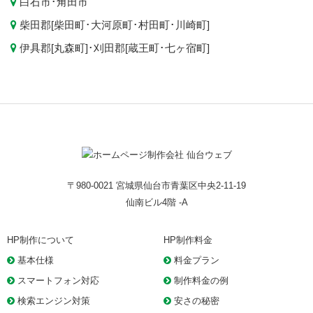
白石市
･
角田市
柴田郡[
柴田町
･
大河原町
･
村田町
･
川崎町
]
伊具郡[
丸森町
]･刈田郡[
蔵王町
･
七ヶ宿町
]
〒980-0021 宮城県仙台市青葉区中央2-11-19
仙南ビル4階 -A
HP制作について
HP制作料金
基本仕様
料金プラン
スマートフォン対応
制作料金の例
検索エンジン対策
安さの秘密