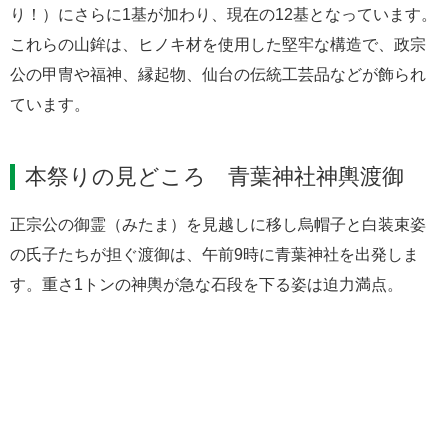
り！）にさらに1基が加わり、現在の12基となっています。
これらの山鉾は、ヒノキ材を使用した堅牢な構造で、政宗
公の甲冑や福神、縁起物、仙台の伝統工芸品などが飾られ
ています。
本祭りの見どころ 青葉神社神輿渡御
正宗公の御霊（みたま）を見越しに移し烏帽子と白装束姿
の氏子たちが担ぐ渡御は、午前9時に青葉神社を出発しま
す。重さ1トンの神輿が急な石段を下る姿は迫力満点。