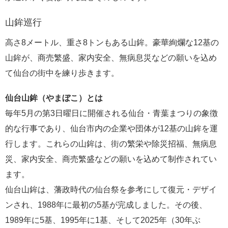
山鉾巡行
高さ8メートル、重さ8トンもある山鉾。豪華絢爛な12基の
山鉾が、商売繁盛、家内安全、無病息災などの願いを込め
て仙台の街中を練り歩きます。
仙台山鉾（やまぼこ）とは
毎年5月の第3日曜日に開催される仙台・青葉まつりの象徴
的な行事であり、仙台市内の企業や団体が12基の山鉾を運
行します。これらの山鉾は、街の繁栄や除災招福、無病息
災、家内安全、商売繁盛などの願いを込めて制作されてい
ます。
仙台山鉾は、藩政時代の仙台祭を参考にして復元・デザイ
ンされ、1988年に最初の5基が完成しました。その後、
1989年に5基、1995年に1基、そして2025年（30年ぶ