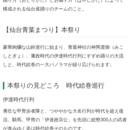
踊り方（おどりかた）とお囃子方（はやしかた）によって
構成される仙台雀踊りのチームのこと。
【仙台青葉まつり】本祭り
豪華絢爛な山鉾巡行に始まり、青葉神社の神輿渡御（みこ
しとぎょ）、藩政時代の伊達時代行列にすずめ踊りの大流
しと、時代絵巻の一大パノラマが繰り広げられます。
本祭りの見どころ 時代絵巻巡行
伊達時代行列
勇壮な甲冑歩者隊と、つややかな大名行列が時代を超え復
活。騎馬、甲冑の「伊達政宗公」を先頭に総勢300人の武者
が進みゆく姿は時代絵巻そのものです。