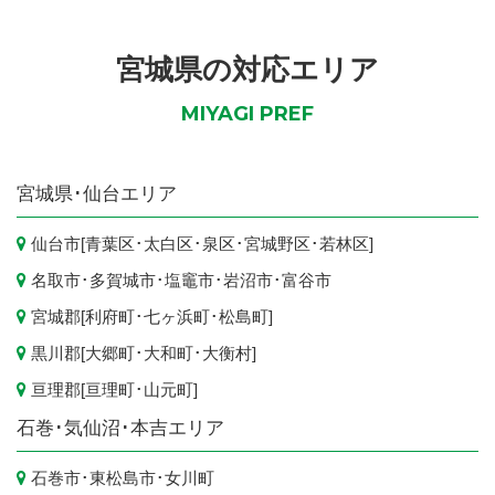
宮城県の対応エリア
MIYAGI PREF
宮城県
･仙台エリア
仙台市
[
青葉区
･
太白区
･
泉区
･
宮城野区
･
若林区
]
名取市
･
多賀城市
･
塩竈市
･
岩沼市
･
富谷市
宮城郡[
利府町
･
七ヶ浜町
･
松島町
]
黒川郡[
大郷町
･
大和町
･
大衡村
]
亘理郡[
亘理町
･
山元町
]
石巻･気仙沼･本吉エリア
石巻市
･
東松島市
･
女川町