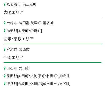
気仙沼市
･
南三陸町
大崎エリア
大崎市
･遠田郡[
美里町
･
涌谷町
]
加美郡[
加美町
･
色麻町
]
登米･栗原エリア
登米市
･
栗原市
仙南エリア
白石市
･
角田市
柴田郡[
柴田町
･
大河原町
･
村田町
･
川崎町
]
伊具郡[
丸森町
]･刈田郡[
蔵王町
･
七ヶ宿町
]