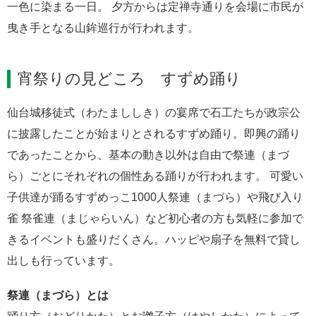
一色に染まる一日。 夕方からは定禅寺通りを会場に市民が
曳き手となる山鉾巡行が行われます。
宵祭りの見どころ すずめ踊り
仙台城移徒式（わたまししき）の宴席で石工たちが政宗公
に披露したことが始まりとされるすずめ踊り。即興の踊り
であったことから、基本の動き以外は自由で祭連（まづ
ら）ごとにそれぞれの個性ある踊りが行われます。 可愛い
子供達が踊るすずめっこ1000人祭連（まづら）や飛び入り
雀 祭雀連（まじゃらいん）など初心者の方も気軽に参加で
きるイベントも盛りだくさん。ハッピや扇子を無料で貸し
出しも行っています。
祭連（まづら）とは