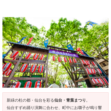
新緑の杜の都・仙台を彩る
仙台・青葉まつり
。
仙台すずめ踊り演舞に合わせ、町中にお囃子が鳴り響