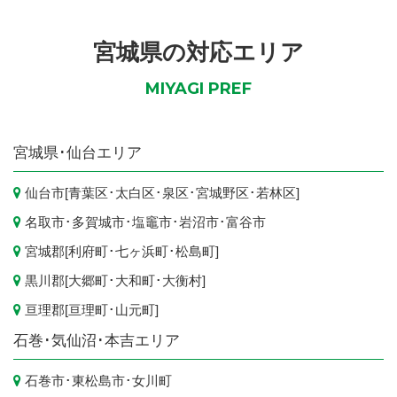
宮城県の対応エリア
MIYAGI PREF
宮城県
･仙台エリア
仙台市
[
青葉区
･
太白区
･
泉区
･
宮城野区
･
若林区
]
名取市
･
多賀城市
･
塩竈市
･
岩沼市
･
富谷市
宮城郡[
利府町
･
七ヶ浜町
･
松島町
]
黒川郡[
大郷町
･
大和町
･
大衡村
]
亘理郡[
亘理町
･
山元町
]
石巻･気仙沼･本吉エリア
石巻市
･
東松島市
･
女川町