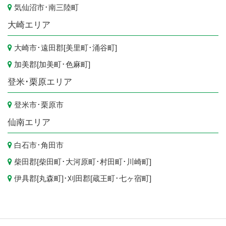
気仙沼市
･
南三陸町
大崎エリア
大崎市
･遠田郡[
美里町
･
涌谷町
]
加美郡[
加美町
･
色麻町
]
登米･栗原エリア
登米市
･
栗原市
仙南エリア
白石市
･
角田市
柴田郡[
柴田町
･
大河原町
･
村田町
･
川崎町
]
伊具郡[
丸森町
]･刈田郡[
蔵王町
･
七ヶ宿町
]