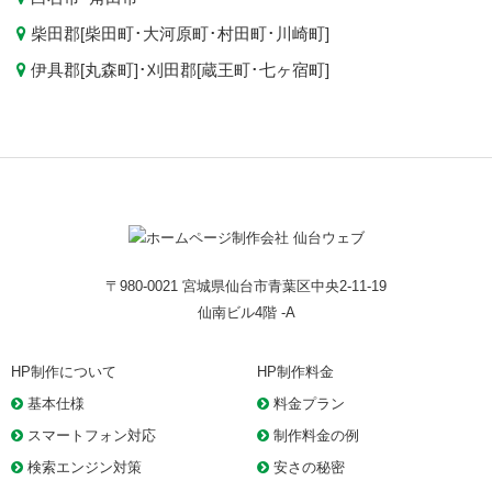
柴田郡[
柴田町
･
大河原町
･
村田町
･
川崎町
]
伊具郡[
丸森町
]･刈田郡[
蔵王町
･
七ヶ宿町
]
〒980-0021 宮城県仙台市青葉区中央2-11-19
仙南ビル4階 -A
HP制作について
HP制作料金
基本仕様
料金プラン
スマートフォン対応
制作料金の例
検索エンジン対策
安さの秘密