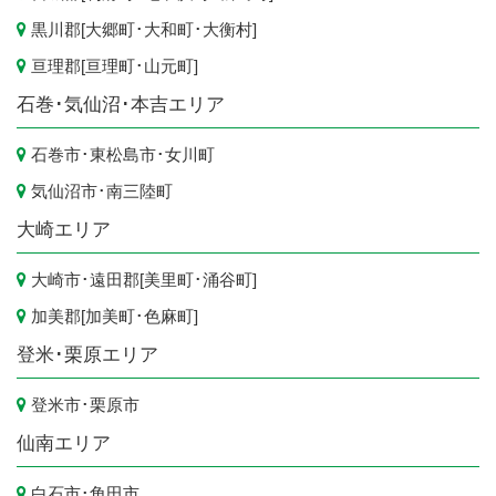
黒川郡[
大郷町
･
大和町
･
大衡村
]
亘理郡[
亘理町
･
山元町
]
石巻･気仙沼･本吉エリア
石巻市
･
東松島市
･
女川町
気仙沼市
･
南三陸町
大崎エリア
大崎市
･遠田郡[
美里町
･
涌谷町
]
加美郡[
加美町
･
色麻町
]
登米･栗原エリア
登米市
･
栗原市
仙南エリア
白石市
･
角田市