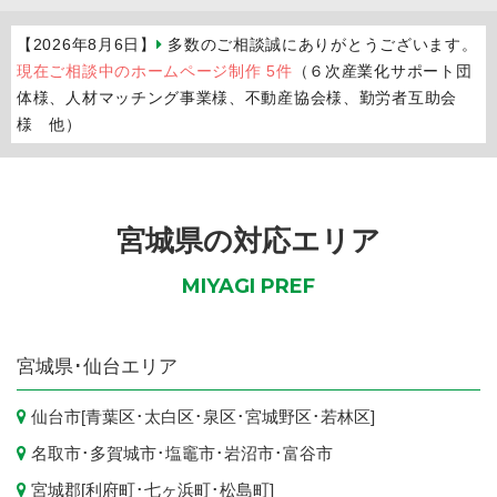
【2026年8月6日】
多数のご相談誠にありがとうございます。
現在ご相談中のホームページ制作 5件
（６次産業化サポート団
体様、人材マッチング事業様、不動産協会様、勤労者互助会
様 他）
宮城県の対応エリア
MIYAGI PREF
宮城県
･仙台エリア
仙台市
[
青葉区
･
太白区
･
泉区
･
宮城野区
･
若林区
]
名取市
･
多賀城市
･
塩竈市
･
岩沼市
･
富谷市
宮城郡[
利府町
･
七ヶ浜町
･
松島町
]