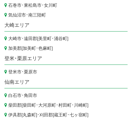
石巻市
･
東松島市
･
女川町
気仙沼市
･
南三陸町
大崎エリア
大崎市
･遠田郡[
美里町
･
涌谷町
]
加美郡[
加美町
･
色麻町
]
登米･栗原エリア
登米市
･
栗原市
仙南エリア
白石市
･
角田市
柴田郡[
柴田町
･
大河原町
･
村田町
･
川崎町
]
伊具郡[
丸森町
]･刈田郡[
蔵王町
･
七ヶ宿町
]