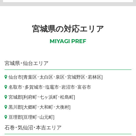
宮城県の対応エリア
MIYAGI PREF
宮城県
･仙台エリア
仙台市
[
青葉区
･
太白区
･
泉区
･
宮城野区
･
若林区
]
名取市
･
多賀城市
･
塩竈市
･
岩沼市
･
富谷市
宮城郡[
利府町
･
七ヶ浜町
･
松島町
]
黒川郡[
大郷町
･
大和町
･
大衡村
]
亘理郡[
亘理町
･
山元町
]
石巻･気仙沼･本吉エリア