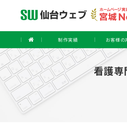
Skip
to
content
制作実績
お客様の
看護専