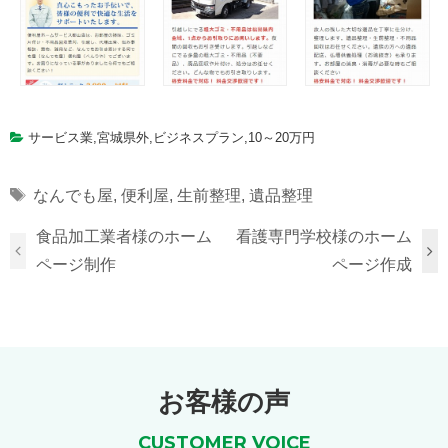
サービス業
,
宮城県外
,
ビジネスプラン
,
10～20万円
Tags
なんでも屋
,
便利屋
,
生前整理
,
遺品整理
食品加工業者様のホーム
看護専門学校様のホーム
ページ制作
ページ作成
お客様の声
CUSTOMER VOICE