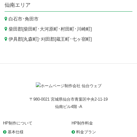
仙南エリア
白石市
･
角田市
柴田郡[
柴田町
･
大河原町
･
村田町
･
川崎町
]
伊具郡[
丸森町
]･刈田郡[
蔵王町
･
七ヶ宿町
]
〒980-0021 宮城県仙台市青葉区中央2-11-19
仙南ビル4階 -A
HP制作について
HP制作料金
基本仕様
料金プラン