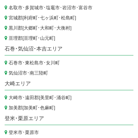
名取市
･
多賀城市
･
塩竈市
･
岩沼市
･
富谷市
宮城郡[
利府町
･
七ヶ浜町
･
松島町
]
黒川郡[
大郷町
･
大和町
･
大衡村
]
亘理郡[
亘理町
･
山元町
]
石巻･気仙沼･本吉エリア
石巻市
･
東松島市
･
女川町
気仙沼市
･
南三陸町
大崎エリア
大崎市
･遠田郡[
美里町
･
涌谷町
]
加美郡[
加美町
･
色麻町
]
登米･栗原エリア
登米市
･
栗原市