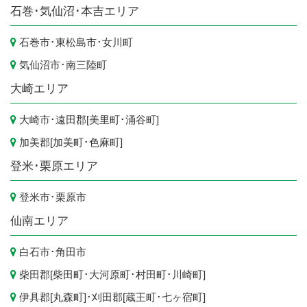
石巻･気仙沼･本吉エリア
石巻市
･
東松島市
･
女川町
気仙沼市
･
南三陸町
大崎エリア
大崎市
･遠田郡[
美里町
･
涌谷町
]
加美郡[
加美町
･
色麻町
]
登米･栗原エリア
登米市
･
栗原市
仙南エリア
白石市
･
角田市
柴田郡[
柴田町
･
大河原町
･
村田町
･
川崎町
]
伊具郡[
丸森町
]･刈田郡[
蔵王町
･
七ヶ宿町
]