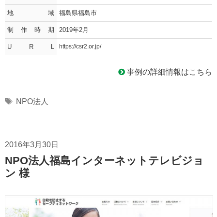
地域
福島県福島市
制作時期
2019年2月
U R L
https://csr2.or.jp/
事例の詳細情報はこちら
Tags
NPO法人
2016年3月30日
NPO法人福島インターネットテレビジョ
ン 様