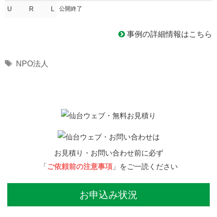
U R L
公開終了
事例の詳細情報はこちら
Tags
NPO法人
お見積り・お問い合わせ前に必ず
「
ご依頼前の注意事項
」をご一読ください
お申込み状況