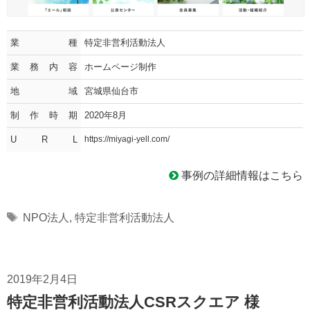
業種
特定非営利活動法人
業務内容
ホームページ制作
地域
宮城県仙台市
制作時期
2020年8月
U R L
https://miyagi-yell.com/
事例の詳細情報はこちら
Tags
NPO法人
,
特定非営利活動法人
2019年2月4日
特定非営利活動法人CSRスクエア 様