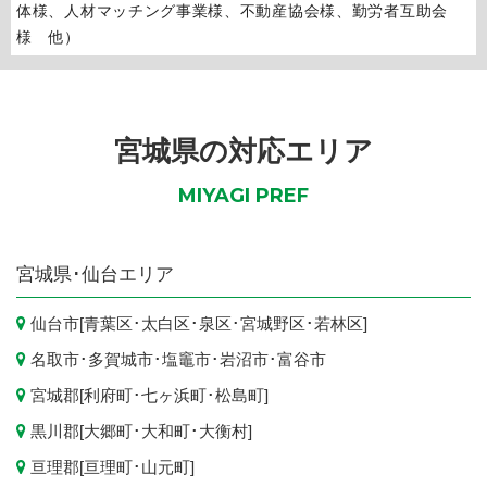
体様、人材マッチング事業様、不動産協会様、勤労者互助会
様 他）
宮城県の対応エリア
MIYAGI PREF
宮城県
･仙台エリア
仙台市
[
青葉区
･
太白区
･
泉区
･
宮城野区
･
若林区
]
名取市
･
多賀城市
･
塩竈市
･
岩沼市
･
富谷市
宮城郡[
利府町
･
七ヶ浜町
･
松島町
]
黒川郡[
大郷町
･
大和町
･
大衡村
]
亘理郡[
亘理町
･
山元町
]