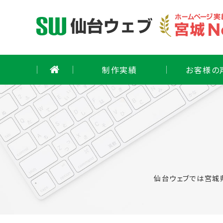
Skip
to
content
制作実績
お客様の
仙台ウェブでは宮城