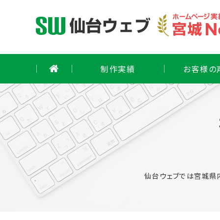
Skip
to
content
制作実績
お客様の
仙台ウェブでは宮城県