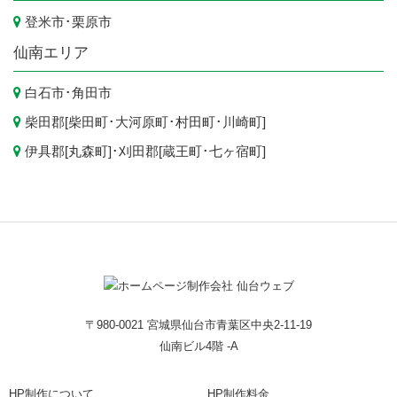
登米市
･
栗原市
仙南エリア
白石市
･
角田市
柴田郡[
柴田町
･
大河原町
･
村田町
･
川崎町
]
伊具郡[
丸森町
]･刈田郡[
蔵王町
･
七ヶ宿町
]
〒980-0021 宮城県仙台市青葉区中央2-11-19
仙南ビル4階 -A
HP制作について
HP制作料金