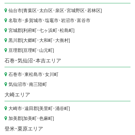
仙台市
[
青葉区
･
太白区
･
泉区
･
宮城野区
･
若林区
]
名取市
･
多賀城市
･
塩竈市
･
岩沼市
･
富谷市
宮城郡[
利府町
･
七ヶ浜町
･
松島町
]
黒川郡[
大郷町
･
大和町
･
大衡村
]
亘理郡[
亘理町
･
山元町
]
石巻･気仙沼･本吉エリア
石巻市
･
東松島市
･
女川町
気仙沼市
･
南三陸町
大崎エリア
大崎市
･遠田郡[
美里町
･
涌谷町
]
加美郡[
加美町
･
色麻町
]
登米･栗原エリア