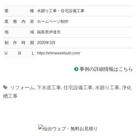
業種
水廻り工事・住宅設備工事
業務内容
ホームページ制作
地域
福島県伊達市
制作時期
2020年3月
U R L
https://shinwasetsubi.com/
事例の詳細情報はこちら
Tags
リフォーム
,
下水道工事
,
住宅設備工事
,
水廻り工事
,
浄化
槽工事