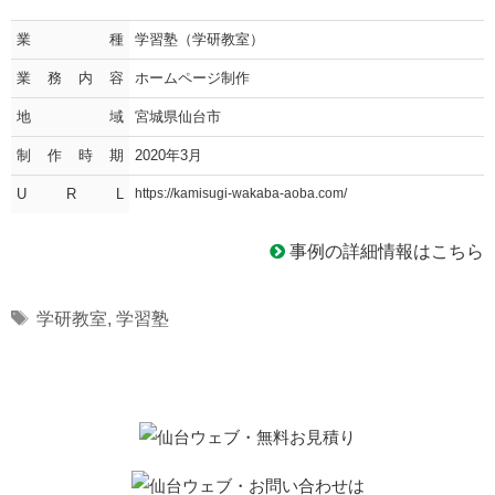
業種
学習塾（学研教室）
業務内容
ホームページ制作
地域
宮城県仙台市
制作時期
2020年3月
U R L
https://kamisugi-wakaba-aoba.com/
事例の詳細情報はこちら
Tags
学研教室
,
学習塾