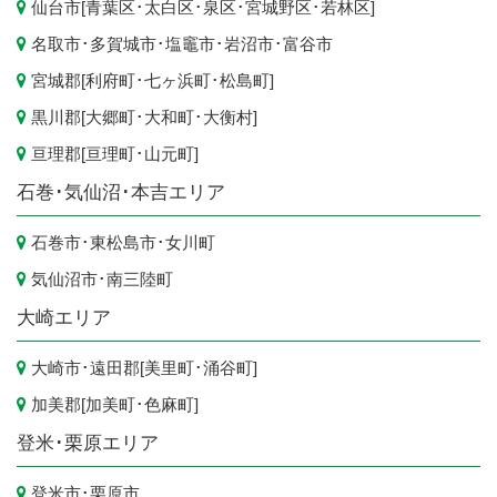
仙台市
[
青葉区
･
太白区
･
泉区
･
宮城野区
･
若林区
]
名取市
･
多賀城市
･
塩竈市
･
岩沼市
･
富谷市
宮城郡[
利府町
･
七ヶ浜町
･
松島町
]
黒川郡[
大郷町
･
大和町
･
大衡村
]
亘理郡[
亘理町
･
山元町
]
石巻･気仙沼･本吉エリア
石巻市
･
東松島市
･
女川町
気仙沼市
･
南三陸町
大崎エリア
大崎市
･遠田郡[
美里町
･
涌谷町
]
加美郡[
加美町
･
色麻町
]
登米･栗原エリア
登米市
･
栗原市