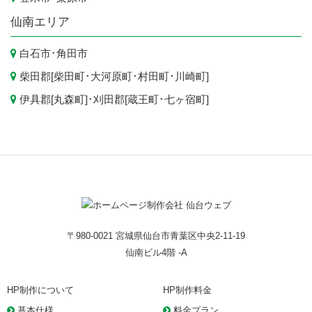
仙南エリア
白石市
･
角田市
柴田郡[
柴田町
･
大河原町
･
村田町
･
川崎町
]
伊具郡[
丸森町
]･刈田郡[
蔵王町
･
七ヶ宿町
]
〒980-0021 宮城県仙台市青葉区中央2-11-19
仙南ビル4階 -A
HP制作について
HP制作料金
基本仕様
料金プラン