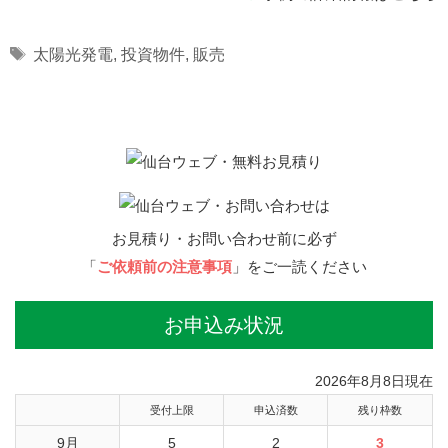
Tags
太陽光発電
,
投資物件
,
販売
お見積り・お問い合わせ前に必ず
「
ご依頼前の注意事項
」をご一読ください
お申込み状況
2026年8月8日現在
受付上限
申込済数
残り枠数
9月
5
2
3