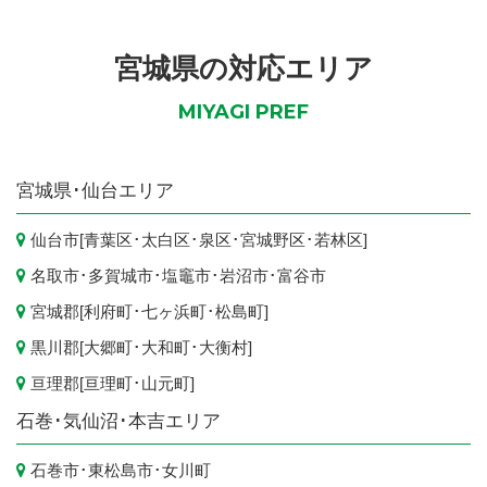
宮城県の対応エリア
MIYAGI PREF
宮城県
･仙台エリア
仙台市
[
青葉区
･
太白区
･
泉区
･
宮城野区
･
若林区
]
名取市
･
多賀城市
･
塩竈市
･
岩沼市
･
富谷市
宮城郡[
利府町
･
七ヶ浜町
･
松島町
]
黒川郡[
大郷町
･
大和町
･
大衡村
]
亘理郡[
亘理町
･
山元町
]
石巻･気仙沼･本吉エリア
石巻市
･
東松島市
･
女川町