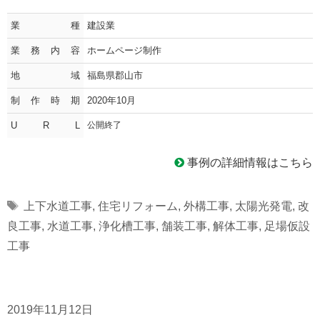
業種
建設業
業務内容
ホームページ制作
地域
福島県郡山市
制作時期
2020年10月
U R L
公開終了
事例の詳細情報はこちら
Tags
上下水道工事
,
住宅リフォーム
,
外構工事
,
太陽光発電
,
改
良工事
,
水道工事
,
浄化槽工事
,
舗装工事
,
解体工事
,
足場仮設
工事
2019年11月12日