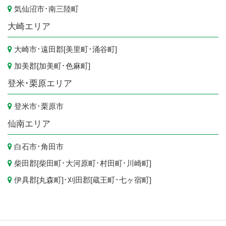
気仙沼市
･
南三陸町
大崎エリア
大崎市
･遠田郡[
美里町
･
涌谷町
]
加美郡[
加美町
･
色麻町
]
登米･栗原エリア
登米市
･
栗原市
仙南エリア
白石市
･
角田市
柴田郡[
柴田町
･
大河原町
･
村田町
･
川崎町
]
伊具郡[
丸森町
]･刈田郡[
蔵王町
･
七ヶ宿町
]