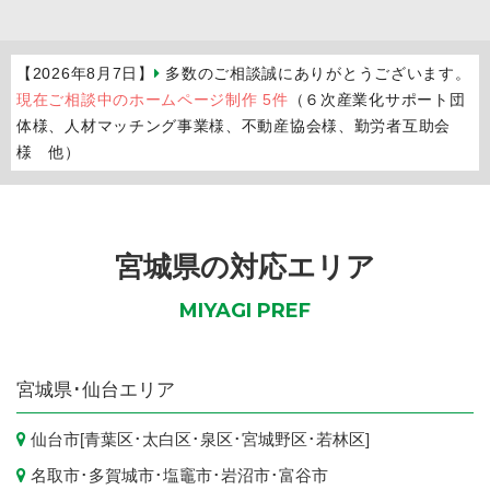
【2026年8月7日】
多数のご相談誠にありがとうございます。
現在ご相談中のホームページ制作 5件
（６次産業化サポート団
体様、人材マッチング事業様、不動産協会様、勤労者互助会
様 他）
宮城県の対応エリア
MIYAGI PREF
宮城県
･仙台エリア
仙台市
[
青葉区
･
太白区
･
泉区
･
宮城野区
･
若林区
]
名取市
･
多賀城市
･
塩竈市
･
岩沼市
･
富谷市