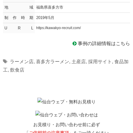
地域
福島県喜多方市
制作時期
2019年5月
U R L
https://kawakyo-recruit.com/
事例の詳細情報はこちら
Tags
ラーメン店
,
喜多方ラーメン
,
土産店
,
採用サイト
,
食品加
工
,
飲食店
お見積り・お問い合わせ前に必ず
「
ご依頼前の注意事項
」をご一読ください