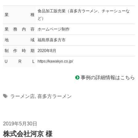
食品加工販売業（喜多方ラーメン、チャーシューな
業種
ど）
業務内容
ホームページ制作
地域
福島県喜多方市
制作時期
2020年8月
U R L
https://kawakyo.co.jp/
事例の詳細情報はこちら
Tags
ラーメン店
,
喜多方ラーメン
2019年5月30日
株式会社河京 様