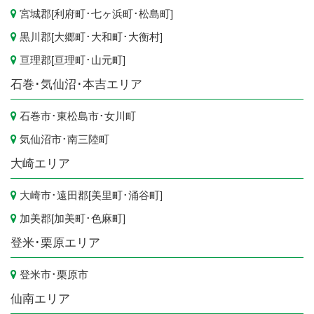
宮城郡[
利府町
･
七ヶ浜町
･
松島町
]
黒川郡[
大郷町
･
大和町
･
大衡村
]
亘理郡[
亘理町
･
山元町
]
石巻･気仙沼･本吉エリア
石巻市
･
東松島市
･
女川町
気仙沼市
･
南三陸町
大崎エリア
大崎市
･遠田郡[
美里町
･
涌谷町
]
加美郡[
加美町
･
色麻町
]
登米･栗原エリア
登米市
･
栗原市
仙南エリア