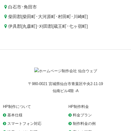
白石市
･
角田市
柴田郡[
柴田町
･
大河原町
･
村田町
･
川崎町
]
伊具郡[
丸森町
]･刈田郡[
蔵王町
･
七ヶ宿町
]
〒980-0021 宮城県仙台市青葉区中央2-11-19
仙南ビル4階 -A
HP制作について
HP制作料金
基本仕様
料金プラン
スマートフォン対応
制作料金の例