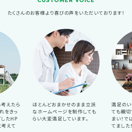
CUSTOMER VOICE
たくさんのお客様より喜びの声をいただいております！
ら考えたら
ほとんどおまかせのまま立派
満足のい
れをきっ
なホームページを制作しても
ても親切
したHP
らい大変満足しています。
まい！で
と考えて
てました