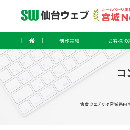
Skip
to
content
制作実績
お客様の
コ
仙台ウェブでは宮城県内