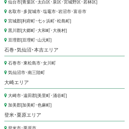
仙台市
[
青葉区
･
太白区
･
泉区
･
宮城野区
･
若林区
]
名取市
･
多賀城市
･
塩竈市
･
岩沼市
･
富谷市
宮城郡[
利府町
･
七ヶ浜町
･
松島町
]
黒川郡[
大郷町
･
大和町
･
大衡村
]
亘理郡[
亘理町
･
山元町
]
石巻･気仙沼･本吉エリア
石巻市
･
東松島市
･
女川町
気仙沼市
･
南三陸町
大崎エリア
大崎市
･遠田郡[
美里町
･
涌谷町
]
加美郡[
加美町
･
色麻町
]
登米･栗原エリア
登米市
･
栗原市