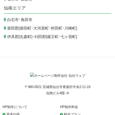
仙南エリア
白石市
･
角田市
柴田郡[
柴田町
･
大河原町
･
村田町
･
川崎町
]
伊具郡[
丸森町
]･刈田郡[
蔵王町
･
七ヶ宿町
]
〒980-0021 宮城県仙台市青葉区中央2-11-19
仙南ビル4階 -A
HP制作について
HP制作料金
基本仕様
料金プラン