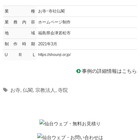
業種
お寺･寺社仏閣
業務内容
ホームページ制作
地域
福島県会津若松市
制作時期
2021年3月
U R L
https://shounji.or.jp/
事例の詳細情報はこちら
Tags
お寺
,
仏閣
,
宗教法人
,
寺院