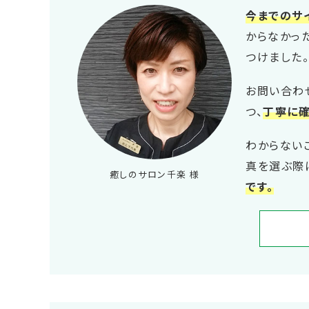
今までのサ
からなかっ
つけました。
お問い合わ
つ、
丁寧に確
わからない
真を選ぶ際
癒しのサロン千楽 様
です。