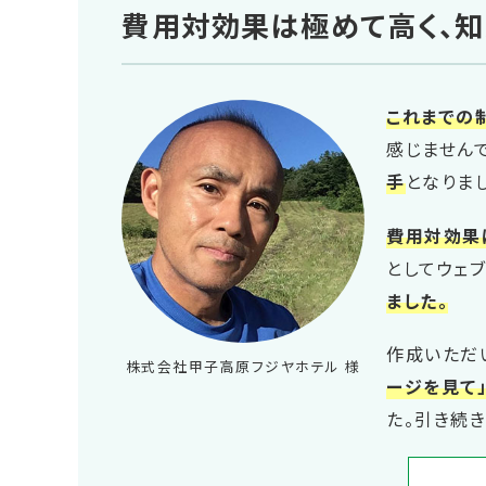
費用対効果は極めて高く、知
これまでの
感じませんで
手
となりま
費用対効果
としてウェ
ました。
作成いただ
株式会社甲子高原フジヤホテル 様
ージを見て
た。引き続