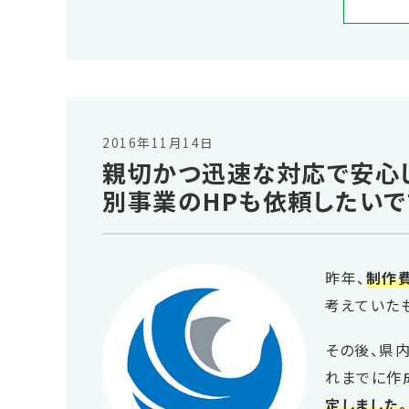
2016年11月14日
親切かつ迅速な対応で安心し
別事業のHPも依頼したいで
昨年、
制作
考えていた
その後、県
れまでに作
定しました。