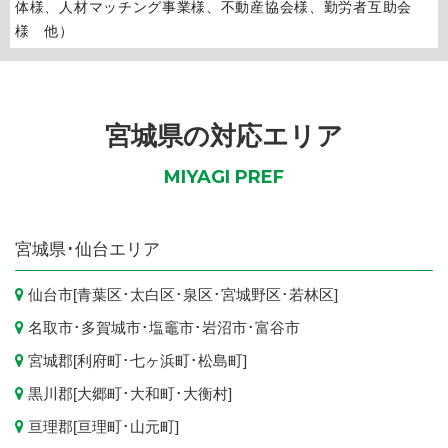
体様、人材マッチング事業様、不動産協会様、勤労者互助会
様 他）
宮城県の対応エリア
MIYAGI PREF
宮城県
･仙台エリア
仙台市
[
青葉区
･
太白区
･
泉区
･
宮城野区
･
若林区
]
名取市
･
多賀城市
･
塩竈市
･
岩沼市
･
富谷市
宮城郡[
利府町
･
七ヶ浜町
･
松島町
]
黒川郡[
大郷町
･
大和町
･
大衡村
]
亘理郡[
亘理町
･
山元町
]