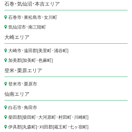
石巻･気仙沼･本吉エリア
石巻市
･
東松島市
･
女川町
気仙沼市
･
南三陸町
大崎エリア
大崎市
･遠田郡[
美里町
･
涌谷町
]
加美郡[
加美町
･
色麻町
]
登米･栗原エリア
登米市
･
栗原市
仙南エリア
白石市
･
角田市
柴田郡[
柴田町
･
大河原町
･
村田町
･
川崎町
]
伊具郡[
丸森町
]･刈田郡[
蔵王町
･
七ヶ宿町
]