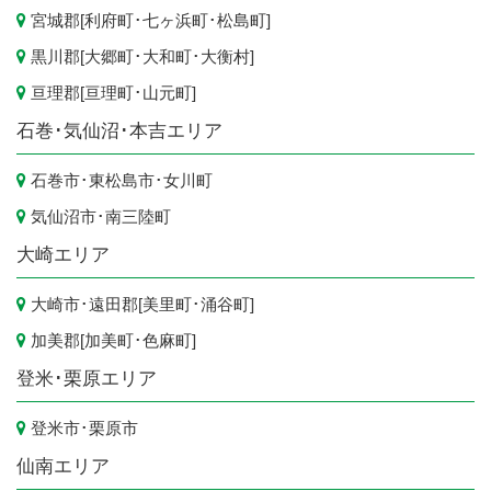
宮城郡[
利府町
･
七ヶ浜町
･
松島町
]
黒川郡[
大郷町
･
大和町
･
大衡村
]
亘理郡[
亘理町
･
山元町
]
石巻･気仙沼･本吉エリア
石巻市
･
東松島市
･
女川町
気仙沼市
･
南三陸町
大崎エリア
大崎市
･遠田郡[
美里町
･
涌谷町
]
加美郡[
加美町
･
色麻町
]
登米･栗原エリア
登米市
･
栗原市
仙南エリア