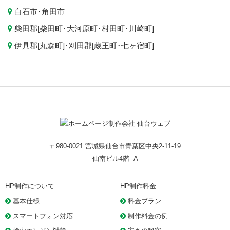
白石市
･
角田市
柴田郡[
柴田町
･
大河原町
･
村田町
･
川崎町
]
伊具郡[
丸森町
]･刈田郡[
蔵王町
･
七ヶ宿町
]
〒980-0021 宮城県仙台市青葉区中央2-11-19
仙南ビル4階 -A
HP制作について
HP制作料金
基本仕様
料金プラン
スマートフォン対応
制作料金の例