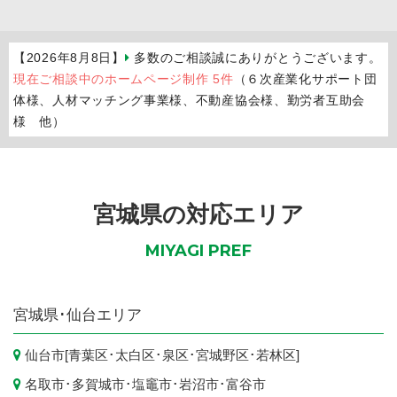
【2026年8月8日】
多数のご相談誠にありがとうございます。
現在ご相談中のホームページ制作 5件
（６次産業化サポート団
体様、人材マッチング事業様、不動産協会様、勤労者互助会
様 他）
宮城県の対応エリア
MIYAGI PREF
宮城県
･仙台エリア
仙台市
[
青葉区
･
太白区
･
泉区
･
宮城野区
･
若林区
]
名取市
･
多賀城市
･
塩竈市
･
岩沼市
･
富谷市